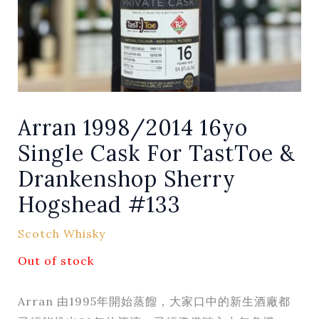
Arran 1998/2014 16yo
Single Cask For TastToe &
Drankenshop Sherry
Hogshead #133
Scotch Whisky
Out of stock
Arran 由1995年開始蒸餾，大家口中的新生酒廠都