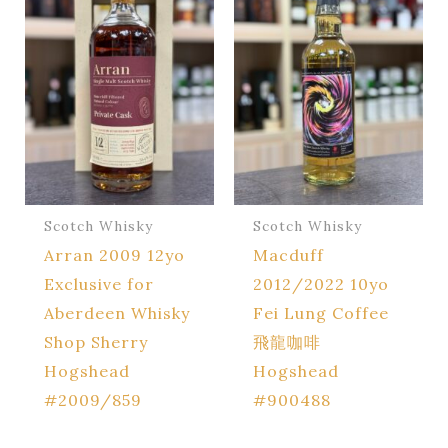
Scotch Whisky
Scotch Whisky
Arran 2009 12yo
Macduff
Exclusive for
2012/2022 10yo
Aberdeen Whisky
Fei Lung Coffee
Shop Sherry
飛龍咖啡
Hogshead
Hogshead
#2009/859
#900488