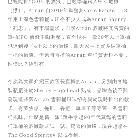
已經能推出30年的酒液，已經準備踏入中年危機
（慘）。Arran 自2019年重整其Core Range ，18
年用上深色雪莉桶立即令不少人成為Arran Sherry
「死忠」。有市場需求，自然Arran 酒廠將其售賣的
單桶IPO 價錢不斷調整，直至現在一款20年以上單桶
也達到幾乎4千以上的價錢，跟大家手上買多納單桶
一樣的價錢。但舊時直樽的Arran 單桶質素也不錯，
性價比？絕對有。
今次為大家介紹三款舊長直樽的Arran，分別由各地
裝瓶廠並於Sherry Hogshead 熟成，品嚐過後不難
發現這些舊Arran 雪莉桶風味卻有異於現時推出的款
式。有著焦糖、拖肥、香橙、車厘子等等舊一派雪莉
桶風味。什麼是舊一派?隨手拿起90年代蒸餾的雪莉
桶單桶的酒廠款式試一試。驚喜的價錢，現在起您在
The Good Spirits可以找得到。