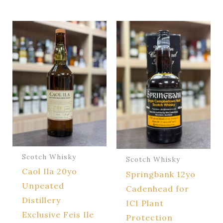
Scotch Whisky
Scotch Whisky
Caol Ila 20yo
Springbank 12yo
Unpeated
Cadenhead for
Distillery
ICI Plant
Exclusive Feis Ile
Protection