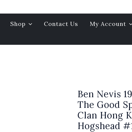
Shop
Contact Us
My Account
Ben Nevis 1
Ben
Nevis
The Good Sp
1996/2025
Clan Hong K
28yo
Hogshead #
The