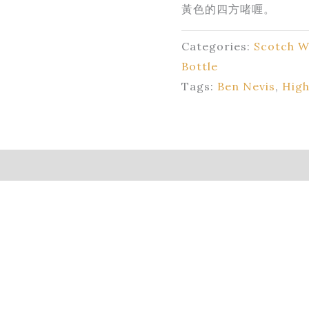
黃色的四方啫喱。
Categories:
Scotch W
Bottle
Tags:
Ben Nevis
,
High