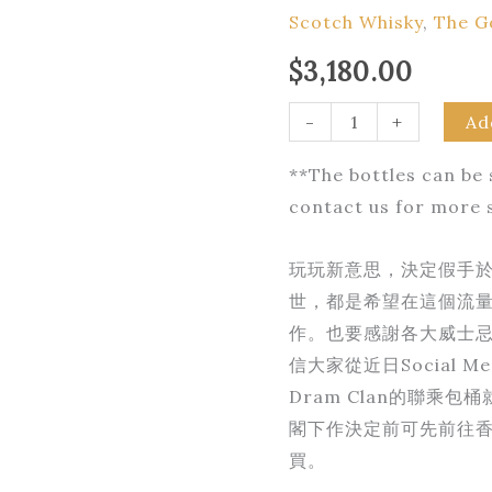
Good
Scotch Whisky
,
The G
Spirits
$
3,180.00
X
Wu
-
+
Ad
Dram
Clan
**The bottles can be
Hong
contact us for more 
Kong
Exclusive
玩玩新意思，決定假手於
Hogshead
世，都是希望在這個流
#1647
作。也要感謝各大威士
quantity
信大家從近日Social 
Dram Clan的聯乘包桶就是
閣下作決定前可先前往
買。