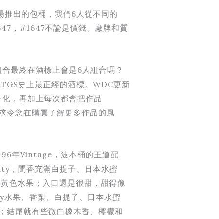
場推出的包桶，我們6人從不同的
1647，#1647不論是價錢、廠牌和質
組合最終在酒標上會是6人組合嗎？
TGS史上最正經的酒標。WDC更新
統一化，再加上每次都會把作品
注，務求令您在購買了解更多作品的風
1996年Vintage，波本桶的王道配
ity，聞香充滿白提子、日本水蜜
鮮黃色水果；入口還是很甜，甜得像
icy水果、香梨、白提子、日本水蜜
lk；結尾就有些微白橡木香、檸檬和