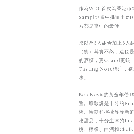
作為WDC首次為香港市
Samples當中挑選出#
素都是當中的最佳。
您以為3人組合加上3人
（笑）其實不然，這也是
的酒標，更Grand更
Tasting Note標
味。
Ben Nevis的黃金年份
置。膽敢說是十分的Fru
桃、蜜糖和檸檬等等新
吃甜品，十分生津的Ju
桃、檸檬、白酒和Cha