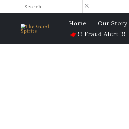
Skip
Search...
to
content
Home
Our Story
!!! Fraud Alert !!!