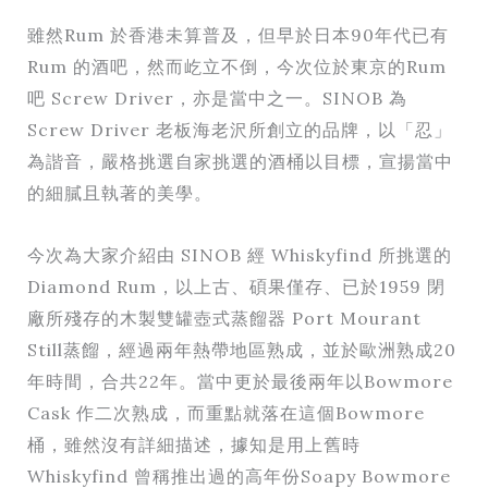
雖然Rum 於香港未算普及，但早於日本90年代已有
Rum 的酒吧，然而屹立不倒，今次位於東京的Rum
吧 Screw Driver，亦是當中之一。SINOB 為
Screw Driver 老板海老沢所創立的品牌，以「忍」
為諧音，嚴格挑選自家挑選的酒桶以目標，宣揚當中
的細膩且執著的美學。
今次為大家介紹由 SINOB 經 Whiskyfind 所挑選的
Diamond Rum，以上古、碩果僅存、已於1959 閉
廠所殘存的木製雙罐壺式蒸餾器 Port Mourant
Still蒸餾，經過兩年熱帶地區熟成，並於歐洲熟成20
年時間，合共22年。當中更於最後兩年以Bowmore
Cask 作二次熟成，而重點就落在這個Bowmore
桶，雖然沒有詳細描述，據知是用上舊時
Whiskyfind 曾稱推出過的高年份Soapy Bowmore