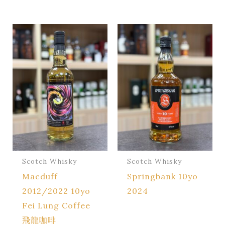
Scotch Whisky
Scotch Whisky
Macduff
Springbank 10yo
2012/2022 10yo
2024
Fei Lung Coffee
飛龍咖啡