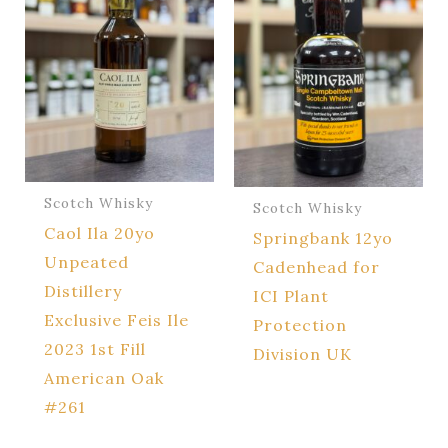
Scotch Whisky
Scotch Whisky
Caol Ila 20yo
Springbank 12yo
Unpeated
Cadenhead for
Distillery
ICI Plant
Exclusive Feis Ile
Protection
2023 1st Fill
Division UK
American Oak
#261