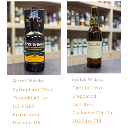
Scotch Whisky
Scotch Whisky
Caol Ila 20yo
Springbank 12yo
Unpeated
Cadenhead for
Distillery
ICI Plant
Exclusive Feis Ile
Protection
2023 1st Fill
Division UK