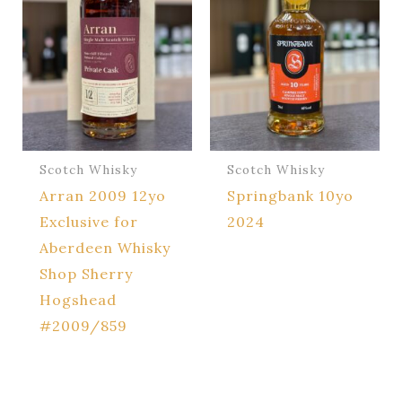
Scotch Whisky
Scotch Whisky
Arran 2009 12yo
Springbank 10yo
Exclusive for
2024
Aberdeen Whisky
Shop Sherry
Hogshead
#2009/859