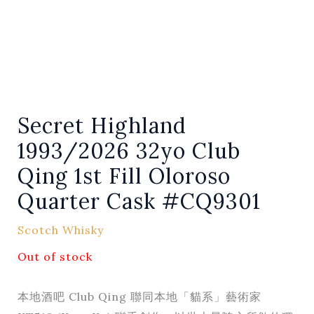
Secret Highland
1993/2026 32yo Club
Qing 1st Fill Oloroso
Quarter Cask #CQ9301
Scotch Whisky
Out of stock
本地酒吧 Club Qing 聯同本地「貓系」藝術家