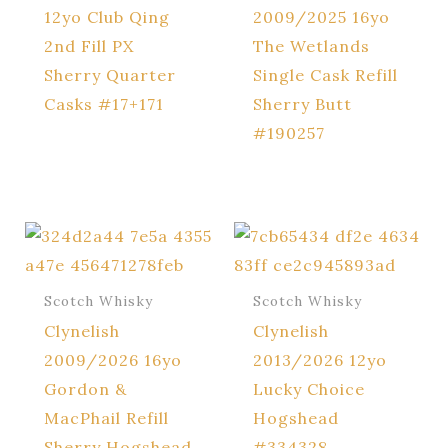
12yo Club Qing
2009/2025 16yo
2nd Fill PX
The Wetlands
Sherry Quarter
Single Cask Refill
Casks #17+171
Sherry Butt
#190257
Scotch Whisky
Scotch Whisky
Clynelish
Clynelish
2009/2026 16yo
2013/2026 12yo
Gordon &
Lucky Choice
MacPhail Refill
Hogshead
Sherry Hogshead
#334328