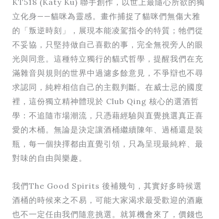
KT518 (Katy Ku) 聯手創作，以世上最隨心所欲的獨
立化身——貓咪為靈感。畫作捕捉了貓咪們無傷大雅
的「叛逆時刻」，展現本能凌駕指令的特質；牠們從
不妥協，只堅持做自己喜歡的事，完全無視旁人的眼
光與同意。這種特立獨行的貓式哲學，提醒我們在充
滿雜音與規則的世界中過濾多餘意見，不爭辯也不尋
求認同，純粹相信自己的主觀判斷。在威士忌的國度
裡，這份獨立精神體現於 Club Qing 核心的選酒哲
學：不追隨市場潮流，只憑藉經驗與直覺挑選真正喜
愛的木桶。無論是決定讓酒桶繼續陳年、過桶還是裝
瓶，每一個抉擇都由直覺引領，只為呈現最純粹、最
對味的自由與樂趣。
我們The Good Spirits 後補幾句，其實好多時候選
酒桶的時候來之不易，可能大家渴求最受歡迎的酒廠
也不一定任由我們隨意挑選。就算機會來了，價錢也