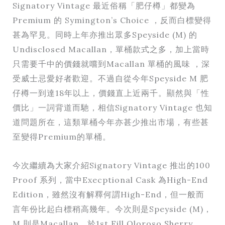
Signatory Vintage 最近俗稱「肥仔樽」都變為
Premium 的 Symington’s Choice ，反而白標變得
甚為罕見。同時上年亦推出眾多Speyside (M) 的
Undisclosed Macallan，單桶款式之多，加上當時
只需要千中的價錢就嚐到Macallan 單桶的風味 ，深
受威士忌愛好者歡迎。不過自從今年Speyside M 肥
仔樽一到達18年以上，價錢直上近兩千。顯然與「性
價比」一詞背道而馳，相信Signatory Vintage 也知
道問題所在，這類單桶今年亦甚少推出市場，有些甚
至變得Premium的單桶。
今次繼續為大家介紹Signatory Vintage 推出的100
Proof 系列，當中Execptional Cask 為High-End
Edition，雖然沒有解釋何謂High-End，但一般而
言年份比起白標稍高幾年。今次則是Speyside (M)，
M 則是Macallan，於1st Fill Oloroso Sherry