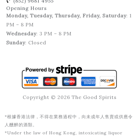
(852) 9681 4955
Opening Hours
Monday, Tuesday, Thursday, Friday, Saturday
: 1
PM – 8 PM
Wednesday
: 3 PM – 8 PM
Sunday
: Closed
Copyright © 2026 The Good Spirits
*根據香港法律，不得在業務過程中，向未成年人售賣或供應令
人醺醉的酒類。
*Under the law of Hong Kong, intoxicating liquor