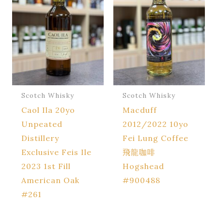
Scotch Whisky
Scotch Whisky
Caol Ila 20yo
Macduff
Unpeated
2012/2022 10yo
Distillery
Fei Lung Coffee
Exclusive Feis Ile
飛龍咖啡
2023 1st Fill
Hogshead
American Oak
#900488
#261