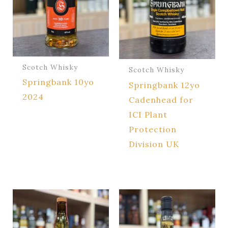
Scotch Whisky
Scotch Whisky
Springbank 10yo
Springbank 12yo
2024
Cadenhead for
ICI Plant
Protection
Division UK